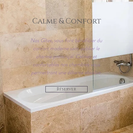
Calme & Confort
Nos Gîtes, vous font bénéficier du
confort moderne sans oublier le
charme provençal. Calmes et
confortables nos chambres vous
permettront une détente absolue.
Réserver