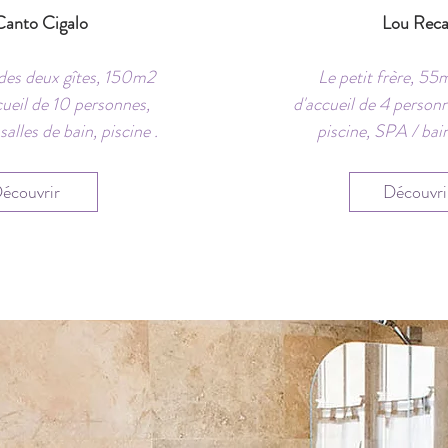
Canto Cigalo
Lou Reca
 des deux gîtes, 150m2
Le petit frère, 55
cueil de 10 personnes,
d'accueil de 4 person
alles de bain, piscine .
piscine,
SPA / bai
écouvrir
Découvri