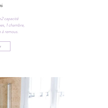
ti
m2 capacité
nes, 1 chambre,
n à remous.
r